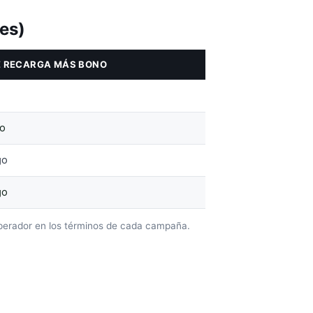
ces)
E RECARGA MÁS BONO
go
go
go
l operador en los términos de cada campaña.