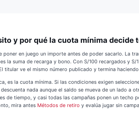
sito y por qué la cuota mínima decide 
ue poner en juego un importe antes de poder sacarlo. La tr
es la suma de recarga y bono. Con S/100 recargados y S/10
El titular ve el mismo número publicado y termina haciendo 
rca, es la cuota mínima. Si las condiciones exigen seleccio
 descuenta nada aunque el saldo se mueva de un lado a ot
ntes de tiempo, y casi todas las campañas ponen un techo p
onto, mira antes
Métodos de retiro
y evalúa jugar sin camp