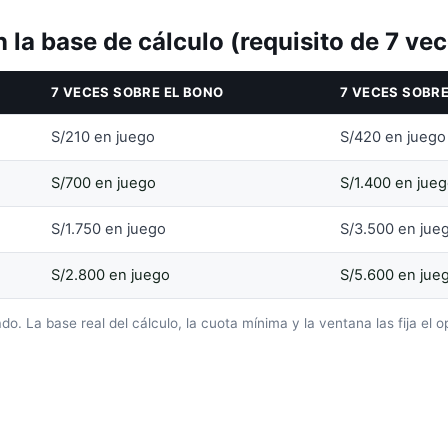
 la base de cálculo (requisito de 7 ve
7 VECES SOBRE EL BONO
7 VECES SOBR
S/210 en juego
S/420 en juego
S/700 en juego
S/1.400 en jue
S/1.750 en juego
S/3.500 en jue
S/2.800 en juego
S/5.600 en jue
cado. La base real del cálculo, la cuota mínima y la ventana las fija e