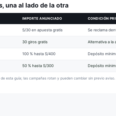
 una al lado de la otra
IMPORTE ANUNCIADO
CONDICIÓN PRI
S/30 en apuesta gratis
Se reclama dentr
30 giros gratis
Alternativa a la
100 % hasta S/400
Depósito mínim
50 % hasta S/300
Depósito mínim
e de esta guía; las campañas rotan y pueden cambiar sin previo aviso.