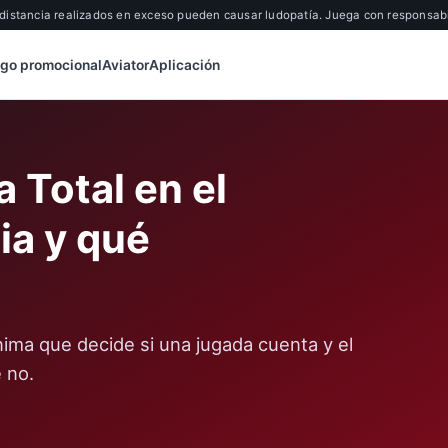
distancia realizados en exceso pueden causar ludopatía. Juega con responsabi
go promocional
Aviator
Aplicación
 Total en el
ia y qué
nima que decide si una jugada cuenta y el
 no.