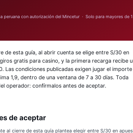
arca peruana con autorización del Mincetur · Solo para mayores de 
e de esta guía, al abrir cuenta se elige entre S/30 en
iros gratis para casino, y la primera recarga recibe 
. Las condiciones publicadas exigen jugar el importe
ma 1,9, dentro de una ventana de 7 a 30 días. Toda
el operador: confírmalos antes de aceptar.
es de aceptar
te al cierre de esta guía plantea elegir entre S/30 en apue