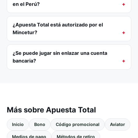
en el Perú?
¿Apuesta Total está autorizado por el
Mincetur?
¿Se puede jugar sin enlazar una cuenta
bancaria?
Más sobre Apuesta Total
Inicio
Bono
Código promocional
Aviator
Medios de pago
Métodos de retiro