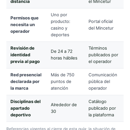
distancia
el Mincetur
Uno por
Permisos que
producto:
Portal oficial
necesita un
casino y
del Mincetur
operador
deportes
Revisión de
Términos
De 24 a 72
identidad
publicados por
horas hábiles
previa al pago
el operador
Red presencial
Más de 750
Comunicación
declarada por
puntos de
pública del
la marca
atención
operador
Disciplinas del
Catálogo
Alrededor de
apartado
publicado por
30
deportivo
la plataforma
Referencias vigentes al cierre de esta guía; la situación de