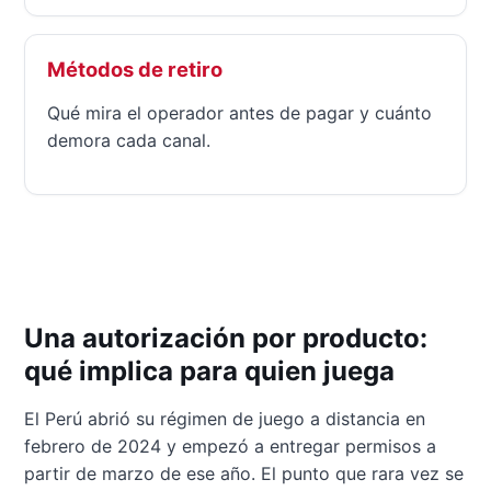
Métodos de retiro
Qué mira el operador antes de pagar y cuánto
demora cada canal.
Una autorización por producto:
qué implica para quien juega
El Perú abrió su régimen de juego a distancia en
febrero de 2024 y empezó a entregar permisos a
partir de marzo de ese año. El punto que rara vez se