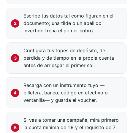
Escribe tus datos tal como figuran en el
documento; una tilde o un apellido
invertido frena el primer cobro.
Configura tus topes de depósito, de
pérdida y de tiempo en la propia cuenta
antes de arriesgar el primer sol.
Recarga con un instrumento tuyo —
billetera, banco, código en efectivo o
ventanilla— y guarda el voucher.
Si vas a tomar una campaña, mira primero
la cuota mínima de 1,9 y el requisito de 7