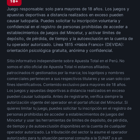
18+
Juego responsable: solo para mayores de 18 años. Los juegos y
apuestas deportivas a distancia realizados en exceso pueden
causar ludopatía. Puedes solicitar tu inscripción voluntaria y
confidencial en el registro de personas prohibidas de acceder a
establecimientos de juegos del Mincetur, y activar límites de
depósito, de pérdida, de tiempo y la autoexclusión en la cuenta de
tu operador autorizado. Línea 1815 «Habla Franco» (DEVIDA):
orientación psicológica gratuita, anónima y confidencial.
Sitio informativo independiente sobre Apuesta Total en el Perú. No
somos el sitio oficial de Apuesta Total ni estamos afiliados,
patrocinados ni gestionados por la marca; los logotipos y nombres
comerciales pertenecen a sus respectivos titulares y se usan solo con
fines identificativos. Contenido exclusivo para mayores de 18 años.
Los juegos y apuestas deportivas a distancia realizados en exceso
pueden causar ludopatía. Antes de registrarte, verifica siempre la
autorización vigente del operador en el portal oficial del Mincetur. Si
quieres limitar tu juego, puedes solicitar tu inscripción en el registro de
personas prohibidas de acceder a establecimientos de juegos del
Mincetur y usar las herramientas de límites de depósito, de pérdida,
de tiempo y de autoexclusión disponibles en la cuenta de cualquier
operador autorizado. La tributación del sector la asume el operador
autorizado; para tu situación personal consulta a la SUNAT o a un