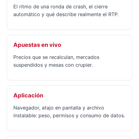
El ritmo de una ronda de crash, el cierre
automático y qué describe realmente el RTP.
Apuestas en vivo
Precios que se recalculan, mercados
suspendidos y mesas con crupier.
Aplicación
Navegador, atajo en pantalla y archivo
instalable: peso, permisos y consumo de datos.