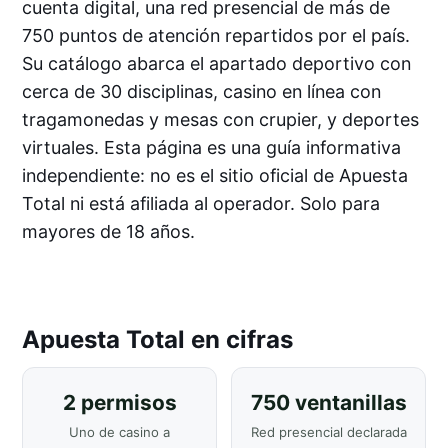
cuenta digital, una red presencial de más de
750 puntos de atención repartidos por el país.
Su catálogo abarca el apartado deportivo con
cerca de 30 disciplinas, casino en línea con
tragamonedas y mesas con crupier, y deportes
virtuales. Esta página es una guía informativa
independiente: no es el sitio oficial de Apuesta
Total ni está afiliada al operador. Solo para
mayores de 18 años.
Apuesta Total en cifras
2 permisos
750 ventanillas
Uno de casino a
Red presencial declarada