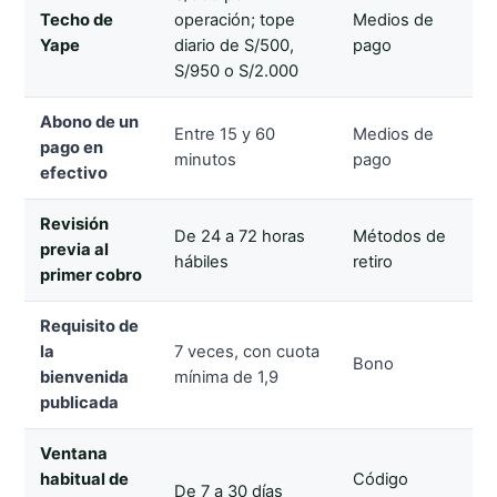
Techo de
operación; tope
Medios de
Yape
diario de S/500,
pago
S/950 o S/2.000
Abono de un
Entre 15 y 60
Medios de
pago en
minutos
pago
efectivo
Revisión
De 24 a 72 horas
Métodos de
previa al
hábiles
retiro
primer cobro
Requisito de
la
7 veces, con cuota
Bono
bienvenida
mínima de 1,9
publicada
Ventana
habitual de
Código
De 7 a 30 días