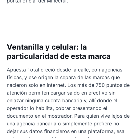
portal oficial del Mincetur.
Ventanilla y celular: la
particularidad de esta marca
Apuesta Total creció desde la calle, con agencias
físicas, y ese origen la separa de las marcas que
nacieron solo en internet. Los más de 750 puntos de
atención permiten cargar saldo en efectivo sin
enlazar ninguna cuenta bancaria y, allí donde el
operador lo habilita, cobrar presentando el
documento en el mostrador. Para quien vive lejos de
una agencia bancaria o simplemente prefiere no
dejar sus datos financieros en una plataforma, esa