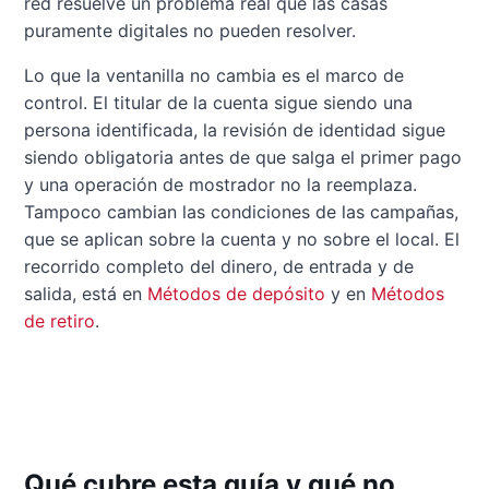
red resuelve un problema real que las casas
puramente digitales no pueden resolver.
Lo que la ventanilla no cambia es el marco de
control. El titular de la cuenta sigue siendo una
persona identificada, la revisión de identidad sigue
siendo obligatoria antes de que salga el primer pago
y una operación de mostrador no la reemplaza.
Tampoco cambian las condiciones de las campañas,
que se aplican sobre la cuenta y no sobre el local. El
recorrido completo del dinero, de entrada y de
salida, está en
Métodos de depósito
y en
Métodos
de retiro
.
Qué cubre esta guía y qué no