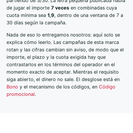
partiendo de S/30. La letra pequeña publicada habla
de jugar el importe
7 veces
en combinadas cuya
cuota mínima sea
1,9
, dentro de una ventana de 7 a
30 días según la campaña.
Nada de eso lo entregamos nosotros: aquí solo se
explica cómo leerlo. Las campañas de esta marca
rotan y las cifras cambian sin aviso, de modo que el
importe, el plazo y la cuota exigida hay que
contrastarlos en los términos del operador en el
momento exacto de aceptar. Mientras el requisito
siga abierto, el dinero no sale. El desglose está en
Bono
y el mecanismo de los códigos, en
Código
promocional
.